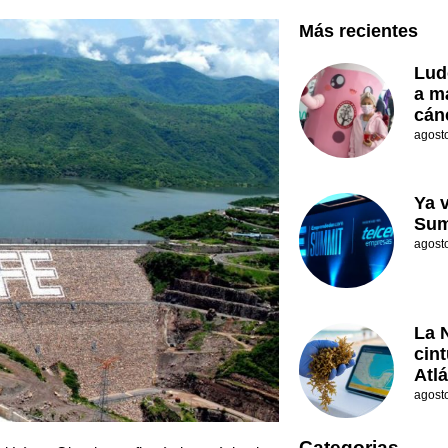
Más recientes
Lud
a m
cán
agost
Ya 
Sum
agost
La 
cin
Atl
agost
Categorias