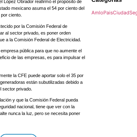
l López Obrador reafirmó el propósito de
 Estado mexicano asuma el 54 por ciento del
Amlo
Pais
Ciudad
Se
 por ciento.
stecido por la Comisión Federal de
zar al sector privado, es poner orden
e a la Comisión Federal de Electricidad.
a empresa pública para que no aumente el
ficio de las empresas, es para impulsar el
lmente la CFE puede aportar solo el 35 por
 generadoras están subutilizadas debido a
l sector privado.
lación y que la Comisión Federal pueda
guridad nacional, tiene que ver con la
alte nunca la luz, pero se necesita poner