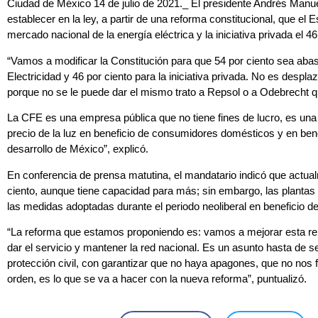
Ciudad de México 14 de julio de 2021._ El presidente Andrés Manue
establecer en la ley, a partir de una reforma constitucional, que el
mercado nacional de la energía eléctrica y la iniciativa privada el 46
“Vamos a modificar la Constitución para que 54 por ciento sea aba
Electricidad y 46 por ciento para la iniciativa privada. No es despla
porque no se le puede dar el mismo trato a Repsol o a Odebrecht qu
La CFE es una empresa pública que no tiene fines de lucro, es un
precio de la luz en beneficio de consumidores domésticos y en bene
desarrollo de México”, explicó.
En conferencia de prensa matutina, el mandatario indicó que actua
ciento, aunque tiene capacidad para más; sin embargo, las plantas
las medidas adoptadas durante el periodo neoliberal en beneficio de
“La reforma que estamos proponiendo es: vamos a mejorar esta re
dar el servicio y mantener la red nacional. Es un asunto hasta de se
protección civil, con garantizar que no haya apagones, que no nos f
orden, es lo que se va a hacer con la nueva reforma”, puntualizó.