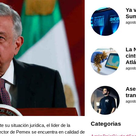
Ya 
Sum
agost
La 
cin
Atl
agost
Ase
tran
agost
Categorias
su situación jurídica, el líder de la
rector de Pemex se encuentra en calidad de