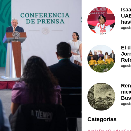
Isa
UAE
has
agost
El d
Jor
Ref
agost
Ren
mex
Bus
agost
Categorias