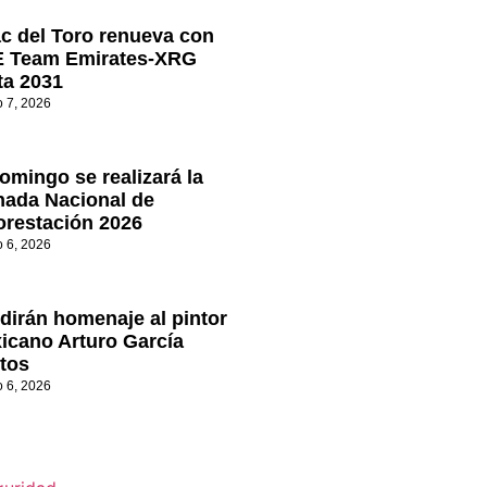
ac del Toro renueva con
 Team Emirates-XRG
ta 2031
o 7, 2026
omingo se realizará la
nada Nacional de
orestación 2026
o 6, 2026
dirán homenaje al pintor
icano Arturo García
tos
o 6, 2026