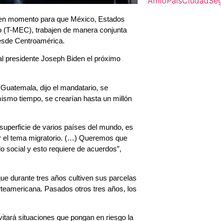
Amlo
Pais
Ciudad
Se
uen momento para que México, Estados
o (T-MEC), trabajen de manera conjunta
desde Centroamérica.
al presidente Joseph Biden el próximo
Guatemala, dijo el mandatario, se
mismo tiempo, se crearían hasta un millón
superficie de varios países del mundo, es
r el tema migratorio. (…) Queremos que
o social y esto requiere de acuerdos”,
ue durante tres años cultiven sus parcelas
orteamericana. Pasados otros tres años, los
itará situaciones que pongan en riesgo la