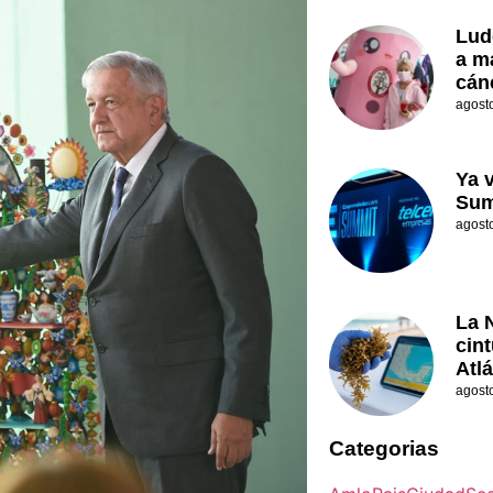
Lud
a m
cán
agost
Ya 
Sum
agost
La 
cin
Atl
agost
Categorias