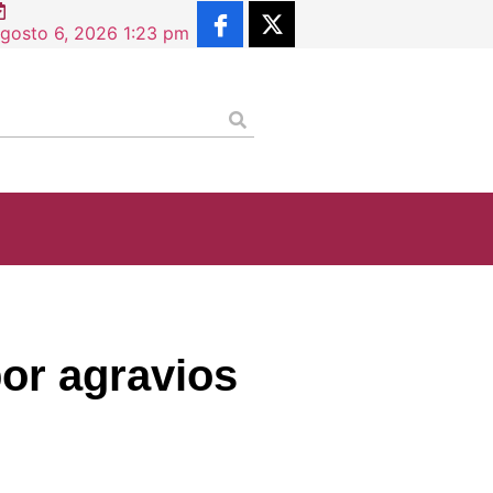
 Situación Profesional supera los 2.5 millones de descarg
gosto 6, 2026 1:23 pm
or agravios