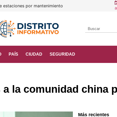
Constancia de
a
O
PAÍS
CIUDAD
SEGURIDAD
 a la comunidad china p
Más recientes