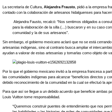
La secretaría de Cultura,
Alejandra Frausto
, pidió a la empresa f
contado con la colaboración de artesanos hidalguenses para hacers
Alejandra Fausto, recalcó: “Nos sentimos obligados a consul
para la elaboración de la silla (…) buscaron y en su caso con
comunidad y la de sus artesanos”.
Sin embargo, el gobierno mexicano aclaró que no se está cerrando 
artesanías indígenas, sino al contrario busca ampliar el intercambi
ayudan a valorar de estas artesanías y tomarlas como objeto de val
Por lo que el gobierno mexicano invitó a la empresa francesa a part
las comunidades indígenas para alcanzar “beneficios directos y conc
debido reconocimiento de la comunidad en la cual se efectuó la apro
Para que así se llegue a un debido acuerdo que beneficie ambas pa
Louis Vuitton tome responsabilidad.
“Queremos construir puentes de entendimiento que nos permit
las habilidades y las historias de miles de comunidades que t