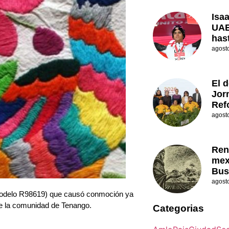
Isa
UAE
has
agost
El d
Jor
Ref
agost
Ren
mex
Bus
agost
(modelo R98619) que causó conmoción ya
de la comunidad de Tenango.
Categorias