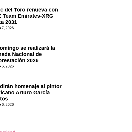
ac del Toro renueva con
 Team Emirates-XRG
ta 2031
o 7, 2026
omingo se realizará la
nada Nacional de
orestación 2026
o 6, 2026
dirán homenaje al pintor
icano Arturo García
tos
o 6, 2026