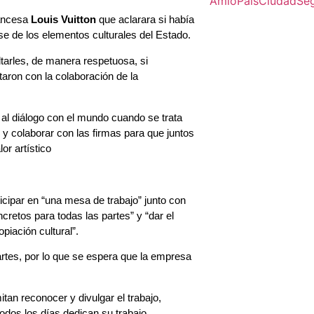
Amlo
Pais
Ciudad
Se
rancesa
Louis Vuitton
que aclarara si había
e de los elementos culturales del Estado.
tarles, de manera respetuosa, si
taron con la colaboración de la
al diálogo con el mundo cuando se trata
o y colaborar con las firmas para que juntos
or artístico
icipar en “una mesa de trabajo” junto con
retos para todas las partes” y “dar el
piación cultural”.
rtes, por lo que se espera que la empresa
an reconocer y divulgar el trabajo,
odos los días dedican su trabajo,