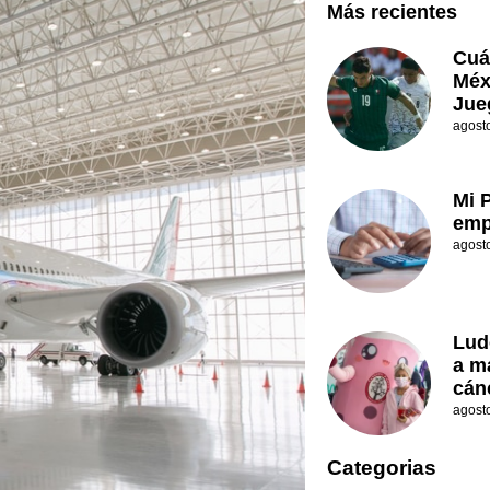
Más recientes
Cuá
Méx
Jue
agost
Mi 
emp
agost
Lud
a m
cán
agost
Categorias