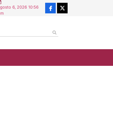
gosto 6, 2026 10:56
esional supera los 2.5 millones de descargas
pm