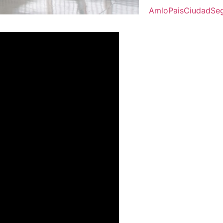
Amlo
Pais
Ciudad
Se