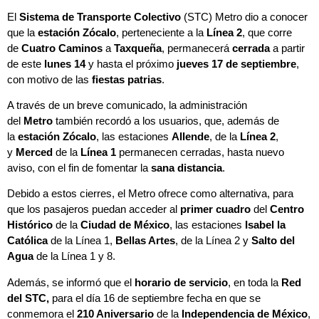
El
Sistema de Transporte Colectivo
(STC) Metro dio a conocer
que la
estación Zócalo
, perteneciente a la
Línea 2
, que corre
de
Cuatro Caminos
a
Taxqueña
, permanecerá
cerrada
a partir
de este
lunes 14
y hasta el próximo
jueves 17 de septiembre
,
con motivo de las
fiestas patrias
.
A través de un breve comunicado, la administración
del
Metro
también recordó a los usuarios, que, además de
la
estación Zócalo
, las estaciones
Allende
, de la
Línea 2
,
y
Merced
de la
Línea 1
permanecen cerradas, hasta nuevo
aviso, con el fin de fomentar la
sana distancia
.
Debido a estos cierres, el Metro ofrece como alternativa, para
que los pasajeros puedan acceder al
primer cuadro
del
Centro
Histórico
de la
Ciudad de México
, las estaciones
Isabel la
Católica
de la Línea 1,
Bellas Artes
, de la Línea 2 y
Salto del
Agua
de la Línea 1 y 8.
Además, se informó que el
horario de servicio
, en toda la
Red
del STC,
para el día 16 de septiembre fecha en que se
conmemora el
210 Aniversario
de la
Independencia de México
,