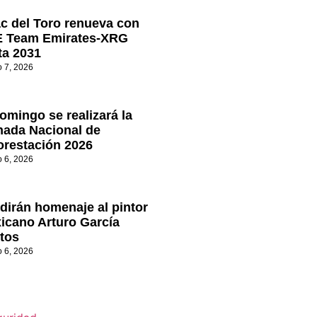
ac del Toro renueva con
 Team Emirates-XRG
ta 2031
o 7, 2026
omingo se realizará la
nada Nacional de
orestación 2026
o 6, 2026
dirán homenaje al pintor
icano Arturo García
tos
o 6, 2026