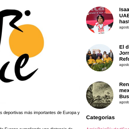
Isa
UAE
has
agost
El d
Jor
Ref
agost
Ren
mex
Bus
agost
ias deportivas más importantes de Europa y
Categorias