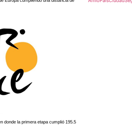
Amlo
Pais
Ciudad
Se
 de Europa cumpliendo una distancia de
s en donde la primera etapa cumplió 195.5