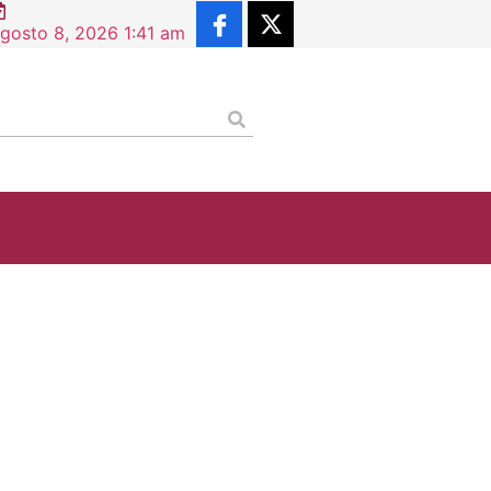
ncia de Situación Profesional supera los 2.5 millones de 
gosto 8, 2026 1:41 am