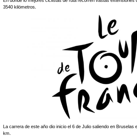
En donde lo mejores ciclistas de ruta recorren vastas extensiones
3540 kilómetros.
La carrera de este año dio inicio el 6 de Julio saliendo en Brusela
km.