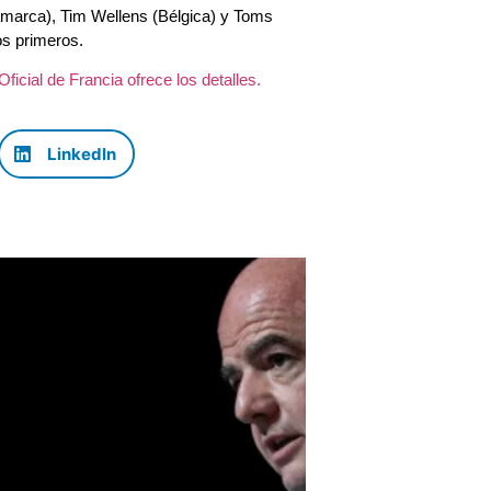
amarca), Tim Wellens (Bélgica) y Toms
os primeros.
o Oficial de Francia ofrece los detalles.
LinkedIn