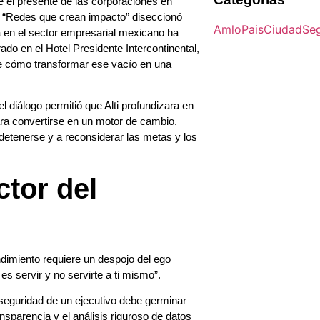
e el presente de las corporaciones en
el “Redes que crean impacto” diseccionó
Amlo
Pais
Ciudad
Se
a en el sector empresarial mexicano ha
ado en el Hotel Presidente Intercontinental,
re cómo transformar ese vacío en una
diálogo permitió que Alti profundizara en
ara convertirse en un motor de cambio.
 detenerse y a reconsiderar las metas y los
ctor del
endimiento requiere un despojo del ego
r es servir y no servirte a ti mismo”.
 seguridad de un ejecutivo debe germinar
ansparencia y el análisis riguroso de datos