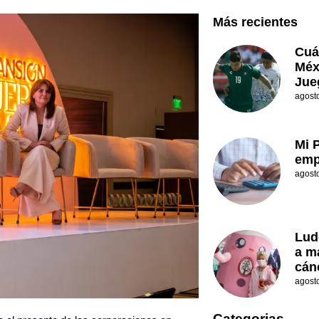
Más recientes
Cuá
Méx
Jue
agost
Mi 
emp
agost
Lud
a m
cán
agost
Categorias