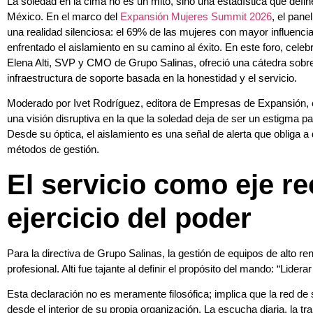
La soledad en la cima no es un mito, sino una estadística que defin
México. En el marco del
Expansión Mujeres Summit 2026
, el pan
una realidad silenciosa: el 69% de las mujeres con mayor influenci
enfrentado el aislamiento en su camino al éxito. En este foro, celebr
Elena Alti, SVP y CMO de Grupo Salinas, ofreció una cátedra sob
infraestructura de soporte basada en la honestidad y el servicio.
Moderado por Ivet Rodríguez, editora de Empresas de Expansión, el 
una visión disruptiva en la que la soledad deja de ser un estigma p
Desde su óptica, el aislamiento es una señal de alerta que obliga a
métodos de gestión.
El servicio como eje re
ejercicio del poder
Para la directiva de Grupo Salinas, la gestión de equipos de alto r
profesional. Alti fue tajante al definir el propósito del mando: “Lidera
Esta declaración no es meramente filosófica; implica que la red de
desde el interior de su propia organización. La escucha diaria, la tr