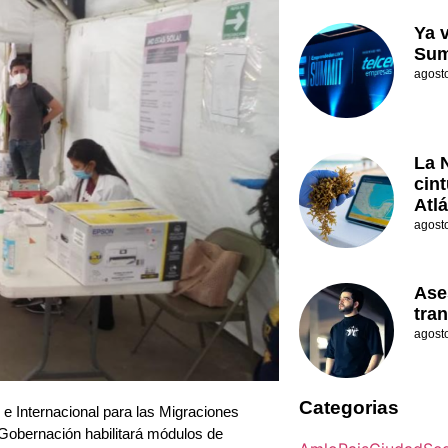
Ya 
Sum
agost
La 
cin
Atl
agost
Ase
tran
agost
Categorias
 Internacional para las Migraciones
e Gobernación habilitará módulos de