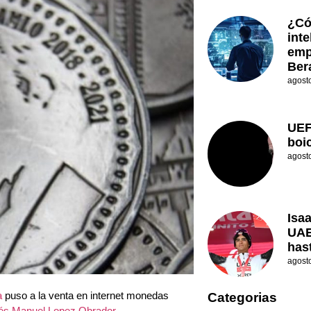
¿Có
inte
emp
Ber
agost
UEF
boi
agost
Isa
UAE
has
agost
a
puso a la venta en internet monedas
Categorias
és Manuel Lopez Obrador
.