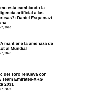
mo está cambiando la
ligencia artificial a las
resas?: Daniel Esquenazi
aha
o 7, 2026
A mantiene la amenaza de
cot al Mundial
o 7, 2026
ac del Toro renueva con
 Team Emirates-XRG
ta 2031
o 7, 2026