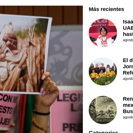
Más recientes
Isa
UAE
has
agost
El d
Jor
Ref
agost
Ren
mex
Bus
agost
Categorias