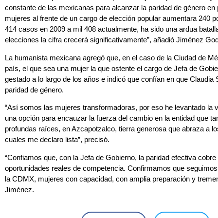
constante de las mexicanas para alcanzar la paridad de género en p
mujeres al frente de un cargo de elección popular aumentara 240 po
414 casos en 2009 a mil 408 actualmente, ha sido una ardua batall
elecciones la cifra crecerá significativamente”, añadió Jiménez Go
La humanista mexicana agregó que, en el caso de la Ciudad de Méx
país, el que sea una mujer la que ostente el cargo de Jefa de Gobie
gestado a lo largo de los años e indicó que confían en que Claudi
paridad de género.
“Así somos las mujeres transformadoras, por eso he levantado la
una opción para encauzar la fuerza del cambio en la entidad que tan
profundas raíces, en Azcapotzalco, tierra generosa que abraza a lo
cuales me declaro lista”, precisó.
“Confiamos que, con la Jefa de Gobierno, la paridad efectiva cobre 
oportunidades reales de competencia. Confirmamos que seguimos 
la CDMX, mujeres con capacidad, con amplia preparación y tremend
Jiménez.