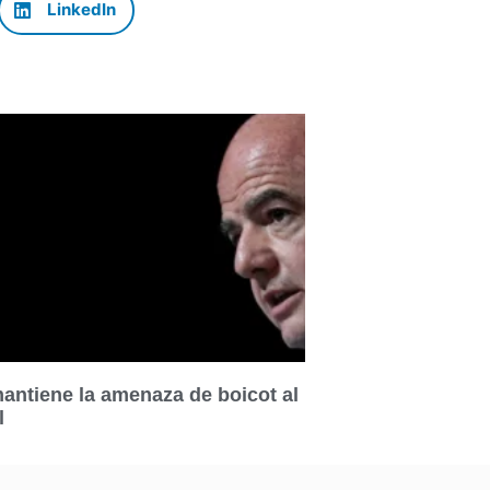
LinkedIn
ntiene la amenaza de boicot al
l