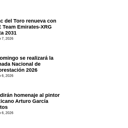
ac del Toro renueva con
 Team Emirates-XRG
ta 2031
o 7, 2026
omingo se realizará la
nada Nacional de
orestación 2026
o 6, 2026
dirán homenaje al pintor
icano Arturo García
tos
o 6, 2026