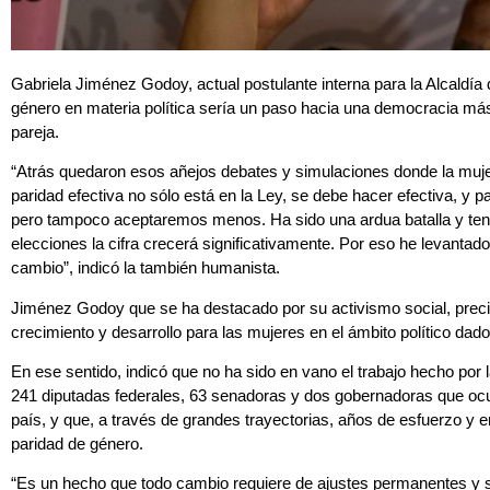
Gabriela Jiménez Godoy, actual postulante interna para la Alcaldía
género en materia política sería un paso hacia una democracia má
pareja.
“Atrás quedaron esos añejos debates y simulaciones donde la mujer
paridad efectiva no sólo está en la Ley, se debe hacer efectiva, y
pero tampoco aceptaremos menos. Ha sido una ardua batalla y ten
elecciones la cifra crecerá significativamente. Por eso he levantado
cambio”, indicó la también humanista.
Jiménez Godoy que se ha destacado por su activismo social, prec
crecimiento y desarrollo para las mujeres en el ámbito político dado
En ese sentido, indicó que no ha sido en vano el trabajo hecho por 
241 diputadas federales, 63 senadoras y dos gobernadoras que ocu
país, y que, a través de grandes trayectorias, años de esfuerzo y e
paridad de género.
“Es un hecho que todo cambio requiere de ajustes permanentes y s