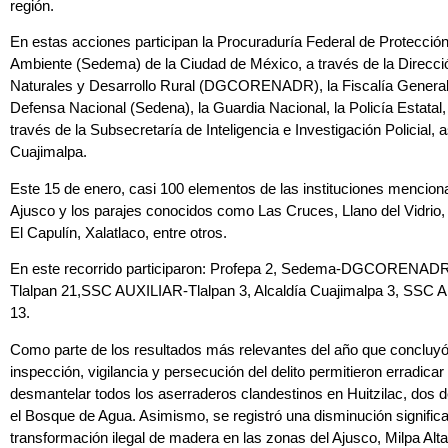
región.
En estas acciones participan la Procuraduría Federal de Protección
Ambiente (Sedema) de la Ciudad de México, a través de la Direcc
Naturales y Desarrollo Rural (DGCORENADR), la Fiscalía General d
Defensa Nacional (Sedena), la Guardia Nacional, la Policía Estatal
través de la Subsecretaría de Inteligencia e Investigación Policial, 
Cuajimalpa.
Este 15 de enero, casi 100 elementos de las instituciones mencionad
Ajusco y los parajes conocidos como Las Cruces, Llano del Vidrio, 
El Capulín, Xalatlaco, entre otros.
En este recorrido participaron: Profepa 2, Sedema-DGCORENAD
Tlalpan 21,SSC AUXILIAR-Tlalpan 3, Alcaldía Cuajimalpa 3, SSC 
13.
Como parte de los resultados más relevantes del año que concluyó
inspección, vigilancia y persecución del delito permitieron erradicar la
desmantelar todos los aserraderos clandestinos en Huitzilac, dos d
el Bosque de Agua. Asimismo, se registró una disminución significat
transformación ilegal de madera en las zonas del Ajusco, Milpa Alt