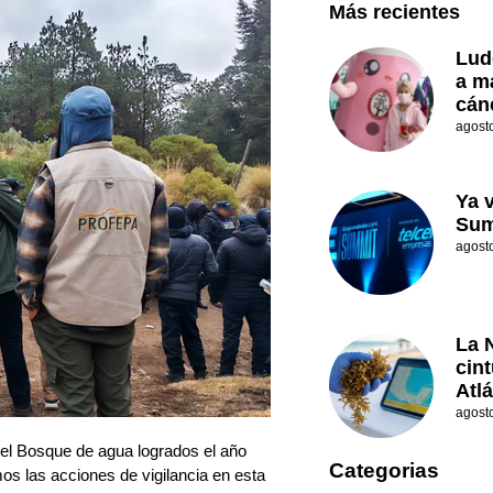
Más recientes
Lud
a m
cán
agost
Ya 
Sum
agost
La 
cin
Atl
agost
 del Bosque de agua logrados el año
Categorias
os las acciones de vigilancia en esta