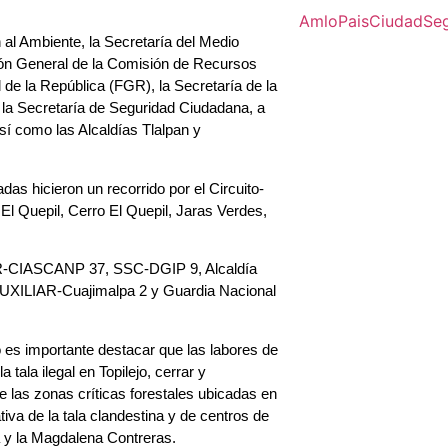
Amlo
Pais
Ciudad
Se
 al Ambiente, la Secretaría del Medio
ión General de la Comisión de Recursos
e la República (FGR), la Secretaría de la
, la Secretaría de Seguridad Ciudadana, a
así como las Alcaldías Tlalpan y
as hicieron un recorrido por el Circuito-
El Quepil, Cerro El Quepil, Jaras Verdes,
R-CIASCANP 37, SSC-DGIP 9, Alcaldía
AUXILIAR-Cuajimalpa 2 y Guardia Nacional
 es importante destacar que las labores de
 tala ilegal en Topilejo, cerrar y
e las zonas críticas forestales ubicadas en
iva de la tala clandestina y de centros de
a y la Magdalena Contreras.