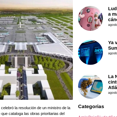
Lud
a m
cán
agost
Ya 
Sum
agost
La 
cin
Atl
agost
Categorias
celebró la resolución de un ministro de la
ue cataloga las obras prioritarias del