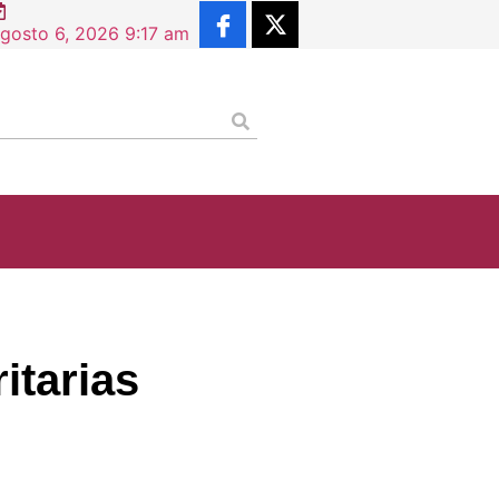
cia de Situación Profesional supera los 2.5 millones de d
gosto 6, 2026 9:17 am
itarias