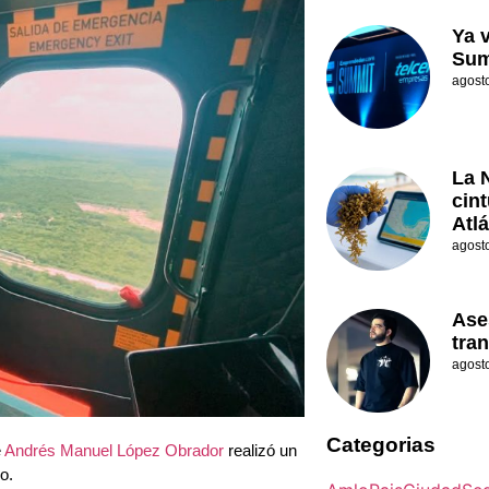
Ya 
Sum
agost
La 
cin
Atl
agost
Ase
tran
agost
Categorias
e
Andrés Manuel López Obrador
realizó un
o.