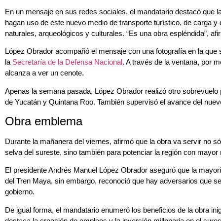
En un mensaje en sus redes sociales, el mandatario destacó que las
hagan uso de este nuevo medio de transporte turístico, de carga y 
naturales, arqueológicos y culturales. “Es una obra espléndida”, afir
López Obrador acompañó el mensaje con una fotografía en la que s
la
Secretaría de la Defensa Nacional
. A través de la ventana, por 
alcanza a ver un cenote.
Apenas la semana pasada, López Obrador realizó otro sobrevuelo po
de Yucatán y Quintana Roo. También supervisó el avance del nuev
Obra emblema
Durante la mañanera del viernes, afirmó que la obra va servir no sól
selva del sureste, sino también para potenciar la región con mayor r
El presidente Andrés Manuel López Obrador aseguró que la mayoría
del Tren Maya, sin embargo, reconoció que hay adversarios que se
gobierno.
De igual forma, el mandatario enumeró los beneficios de la obra ini
destaca la creación de empleos y la inversión millonaria en el sures