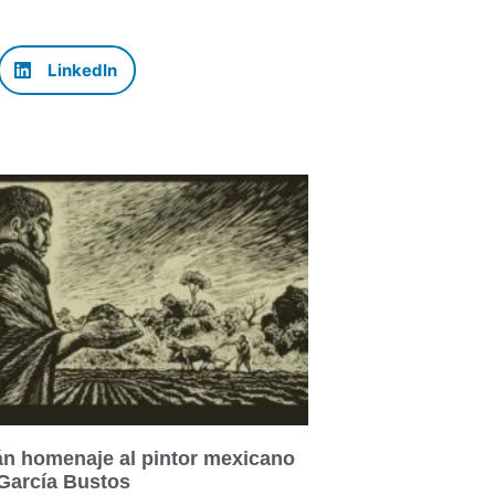
LinkedIn
n homenaje al pintor mexicano
García Bustos