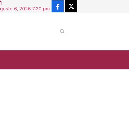
Constancia de Situación Profesional supera los 2.5 millo
gosto 6, 2026 7:20 pm